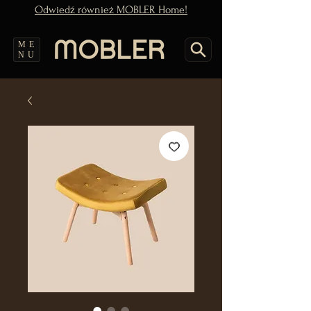
Odwiedź również MOBLER Home!
ME
NU