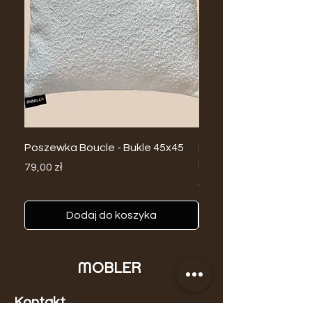
Poszewka Boucle - Bukle 45x45
Biały Wazon Ceramicz
Minimalistyczny
Cena
79,00 zł
Regularna cena
149,00 zł
Dodaj do koszyka
MOBLER
Kontakt