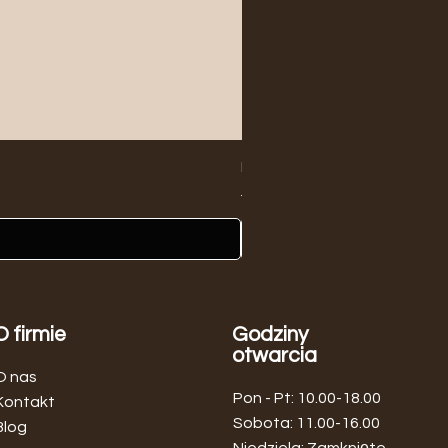
Biały Wazon Ceramiczny Min
Regularna cena
Cena rabatowa
149,00 zł
139,00 zł
O firmie
Godziny
otwarcia
O nas
Pon - Pt: 10.00-18.00
Kontakt
​​Sobota: 11.00-16.00
Blog