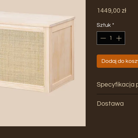
Cen
1449,00 zł
Sztuk
*
Dodaj do kosz
Specyfikacja 
Wymiary:
Dostawa
Wysokość: 43cm
Szerokość: 80cm
Czas oczekiwania 
Głębokość : 40cm