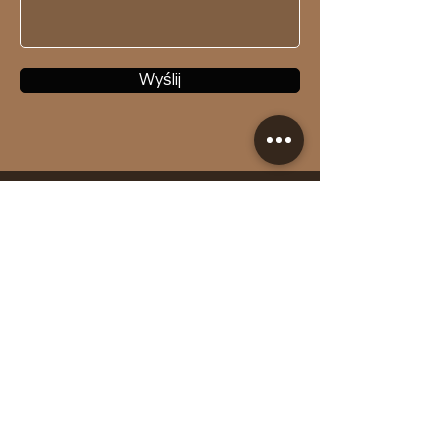
Wyślij
MOBLER
Kontakt
Showroom Mobler
Adres: Lutomierska 14
wejście od Ul. Zachodniej
Łódź, 91-004
Telefon:
888282819
Email:
aleksander.mobler@gmail.com