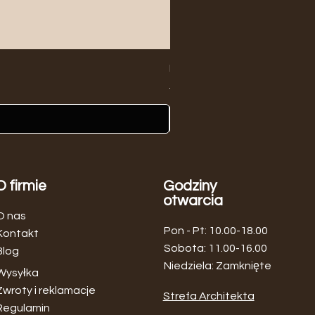
Biały Wazon Ceramiczny Min
Regularna cena
Cena rabatowa
149,00 zł
139,00 zł
O firmie
Godziny
otwarcia
O nas
Pon - Pt: 10.00-18.00
Kontakt
​​Sobota: 11.00-16.00
Blog
Niedziela: Zamknięte
Wysyłka
Zwroty i reklamacje
Strefa Architekta
Regulamin