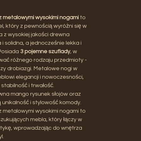
Głębokość
 metalowymi wysokimi nogami
to
Waga: 48kg
l, który z pewnością wyróżni się w
z wysokiej jakości drewna
 solidna, a jednocześnie lekka i
 Posiada
3 pojemne szuflady
, w
ać różnego rodzaju przedmioty -
zy drobiazgi. Metalowe nogi w
blowi elegancji i nowoczesności,
stabilność i trwałość.
ewna mango rysunek słojów oraz
ą unikalność i stylowość komody.
 metalowymi wysokimi nogami to
zukujących mebla, który łączy w
tetykę, wprowadzając do wnętrza
l.