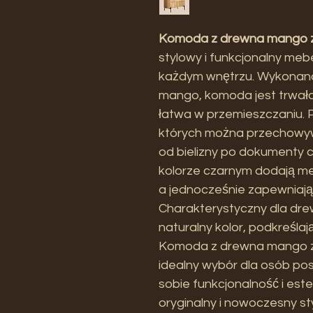
Komoda z drewna mango z
stylowy i funkcjonalny mebe
każdym wnętrzu. Wykonana 
mango, komoda jest trwała i
łatwa w przemieszczaniu.
których można przechowyw
od bielizny po dokumenty c
kolorze czarnym dodają me
a jednocześnie zapewniają 
Charakterystyczny dla dr
naturalny kolor, podkreślaj
Komoda z drewna mango z
idealny wybór dla osób pos
sobie funkcjonalność i es
oryginalny i nowoczesny sty