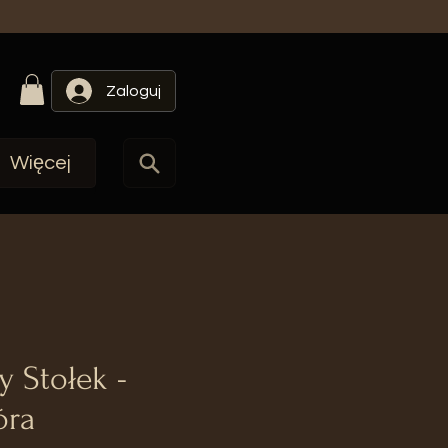
Zaloguj
Więcej
 Stołek -
óra