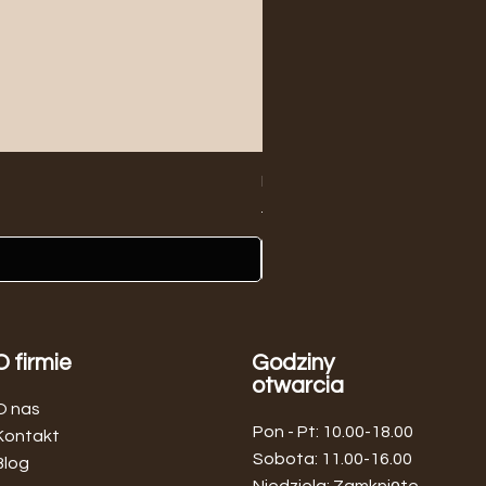
Biały Wazon Ceramiczny Min
Regularna cena
Cena rabatowa
149,00 zł
139,00 zł
O firmie
Godziny
otwarcia
O nas
Pon - Pt: 10.00-18.00
Kontakt
​​Sobota: 11.00-16.00
Blog