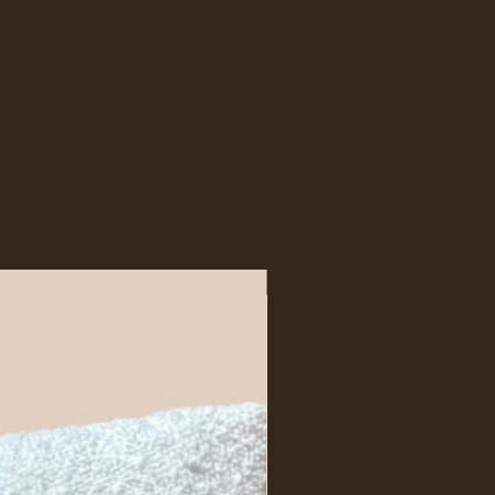
4 tygodni
24h