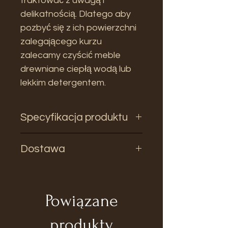
traktować z uwagą i
delikatnością. Dlatego aby
pozbyć się z ich powierzchni
zalegającego kurzu
zalecamy czyścić meble
drewniane ciepłą wodą lub
lekkim detergentem.
Specyfikacja produktu
Rozmiar:
Dostawa
Wysokość
55,5 cm
Przed zakupem skontaktuj się z
Szerokość
120 cm
nami w celu weryfikacji
dostępności.
Powiązane
Głębokość
38 cm
Czas oczekiwania na produkt 2-
4 tyg.
produkty
Materiał: Drewno Paulownia