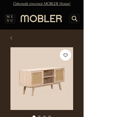
Odwiedź również MOBLER Home!
ME
NU