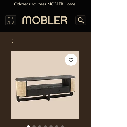
Odwiedź również MOBLER Home!
ME
NU