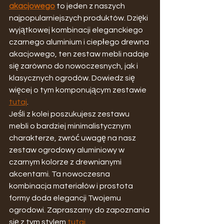
akacjowego
 to jeden z naszych 
najpopularniejszych produktów. Dzięki 
wyjątkowej kombinacji eleganckiego 
czarnego aluminium i ciepłego drewna 
akacjowego, ten zestaw mebli nadaje 
się zarówno do nowoczesnych, jak i 
klasycznych ogrodów. Dowiedz się 
więcej o tym komponującym zestawie 
tutaj
.
Jeśli z kolei poszukujesz zestawu 
mebli o bardziej minimalistycznym 
charakterze, zwróć uwagę na nasz 
zestaw ogrodowy aluminiowy w 
czarnym kolorze z drewnianymi 
akcentami. Ta nowoczesna 
kombinacja materiałów i prostota 
formy doda elegancji Twojemu 
ogrodowi. Zapraszamy do zapoznania 
się z tym stylem 
tutaj
.