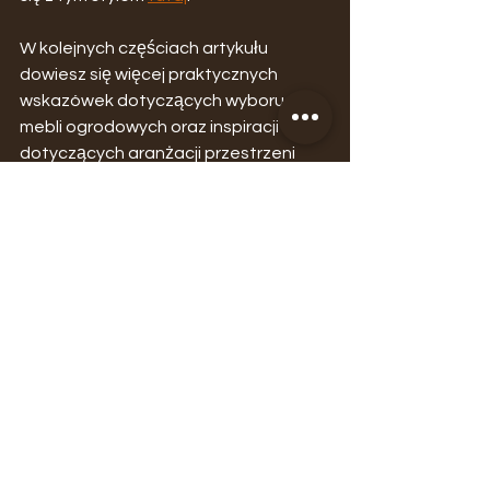
W kolejnych częściach artykułu 
dowiesz się więcej praktycznych 
wskazówek dotyczących wyboru 
mebli ogrodowych oraz inspiracji 
dotyczących aranżacji przestrzeni 
ogrodowej. Przygotuj swój ogród na 
sezon i wybierz idealny komplet mebli 
ogrodowych, który spełni wszystkie 
Twoje oczekiwania.
Następna część: 
Komplet mebli 
ogrodowych: Wybór materiałów i 
konserwacja