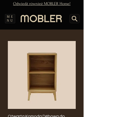
Odwiedź również MOBLER Home!
ME
NU
Otwarta Komoda Dębowa do