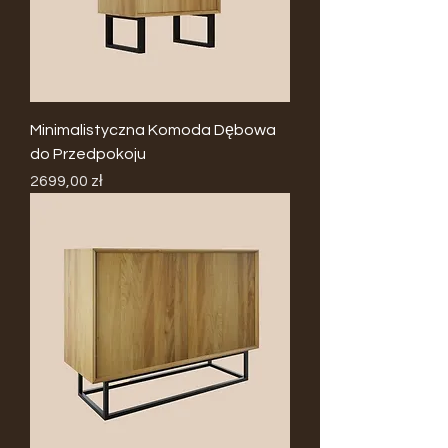
Minimalistyczna Komoda Dębowa
do Przedpokoju
Cena
2699,00 zł