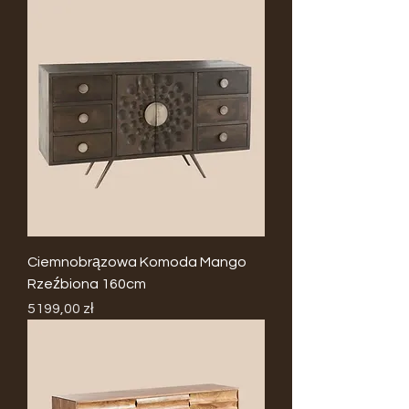
Ciemnobrązowa Komoda Mango
Rzeźbiona 160cm
Cena
5199,00 zł