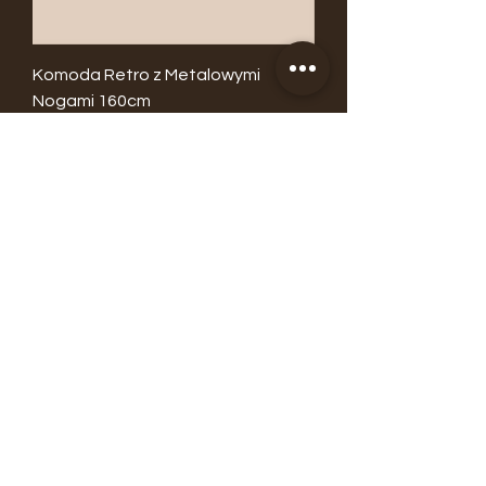
Komoda Retro z Metalowymi
Nogami 160cm
Cena
3799,00 zł
Komoda Vintage Retro 145cm
Metal / Drewno