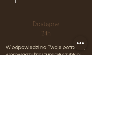
Dostępne
24h
W odpowiedzi na Twoje potrzeby,
wprowadziliśmy funkcję szybkiej
realizacji. Od teraz w 24 godziny,
wyślemy twój wymarzony mebel.
Odbierz go osobiście z naszego
salonu lub zamów z dowozem.
Wszystkie produkty dostępne w
naszym sklepie w Łodzi.
Oferujemy meble wysokiej jakości
oraz dodatki aranżacyjne.
Wykonujemy również projekty