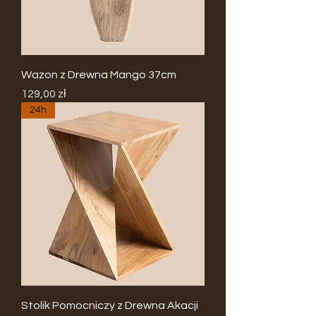
Wazon z Drewna Mango 37cm
Cena
129,00 zł
24h
Stolik Pomocniczy z Drewna Akacji