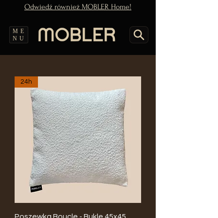
Odwiedź również MOBLER Home!
ME
NU
24h
Poszewka Boucle - Bukle 45x45