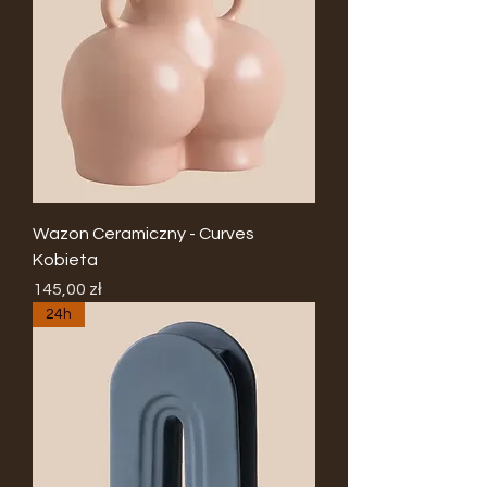
Wazon Ceramiczny - Curves
Kobieta
Cena
145,00 zł
24h