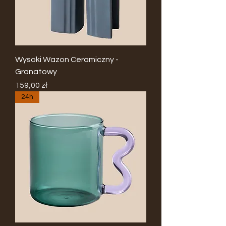
Wysoki Wazon Ceramiczny -
Granatowy
Cena
159,00 zł
24h