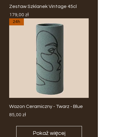
Zestaw Szklanek Vintage 45cl
Cena
179,00 zł
24h
Wazon Ceramiczny - Twarz - Blue
Cena
85,00 zł
Pokaż więcej