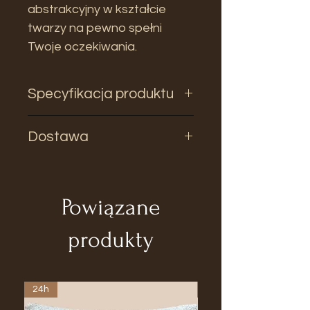
abstrakcyjny w kształcie
twarzy na pewno spełni
Twoje oczekiwania.
Specyfikacja produktu
Dostawa
Wymiary:
Wysokość: 26cm
Wysyłka 24h
Szerokość: 15cm
Głębokość: 4,5cm
Powiązane
Materiał: Ceramika
produkty
24h
24h