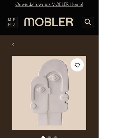
Odwiedź również MOBLER Home!
ME
NU