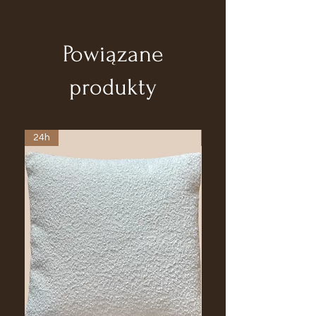
39,5x39,5x72
Czas dostawy 2 tygodnie
Waga: 1.8kg
Materiał: Metal
Powiązane
Czas realizacji: 2-4 tygodni
produkty
24h
24h