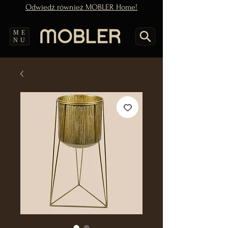
Odwiedź również MOBLER Home!
ME
NU