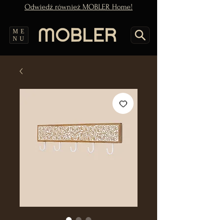
Odwiedź również MOBLER Home!
ME
NU