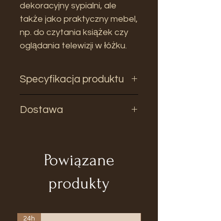
dekoracyjny sypialni, ale
także jako praktyczny mebel,
np. do czytania książek czy
oglądania telewizji w łóżku.
Specyfikacja produktu
Wysokość: 60cm
Dostawa
Szerokość: 160,5cm
Głębokość: 3,5 cm
Czas dostawy - 14 dni
Materiał: Drewno
Powiązane
paulownia/Rattan
produkty
24h
24h