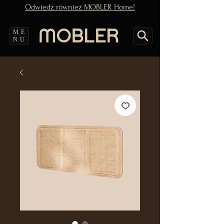
Odwiedź również MOBLER Home!
ME
NU