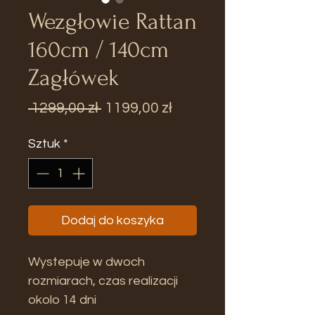
Wezgłowie Rattan
160cm / 140cm
Zagłówek
Regularna
Cena
 1299,00 zł 
1199,00 zł
cena
Rabatowa
Sztuk
*
Dodaj do koszyka
Wystepuje w dwoch
rozmiarach, czas realizacji
okolo 14 dni