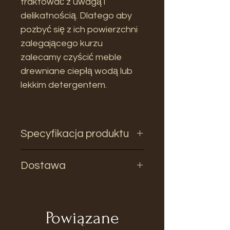
traktować z uwagą i
delikatnością. Dlatego aby
pozbyć się z ich powierzchni
zalegającego kurzu
zalecamy czyścić meble
drewniane ciepłą wodą lub
lekkim detergentem.
Specyfikacja produktu
Wymiary:
Dostawa
Szerokość: 60,5cm
Głębokość: 40cm
Czas oczekiwania na produkt 2-
Wysokość: 60,5cm
4 tyg.
Powiązane
Materiał: Drewno Bambusa