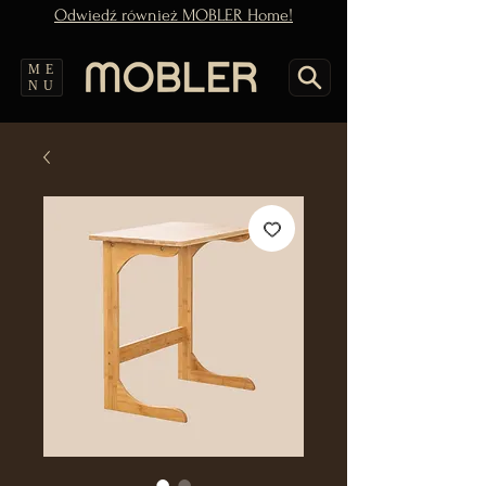
Odwiedź również MOBLER Home!
ME
NU