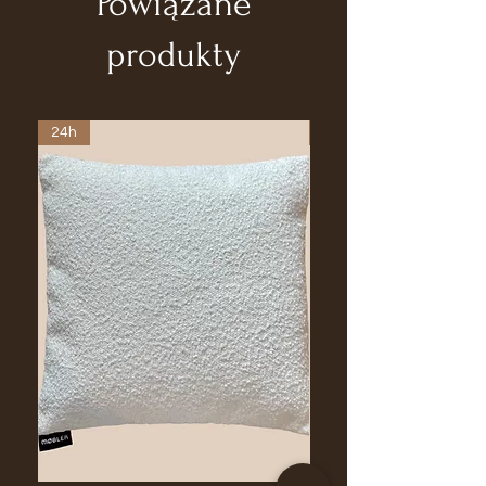
Powiązane
Materiał: Konstrukcja Drewno
produkty
Sosnowe / Lniana Tapicerka
Czas realizacji: 3-6tyg
24h
24h