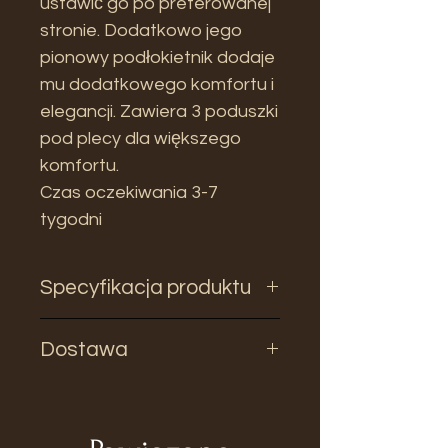
ustawić go po preferowanej
stronie. Dodatkowo jego
pionowy podłokietnik dodaje
mu dodatkowego komfortu i
elegancji. Zawiera 3 poduszki
pod plecy dla większego
komfortu.
Czas oczekiwania 3-7
tygodni
Specyfikacja produktu
Wymiary:
Dostawa
Wysokość86 cm
Szerokość217 cm
Czas oczekiwania na produkt 3-
Głębokość138,5 cm
6tyg
Wysokość siedzenia39 cm