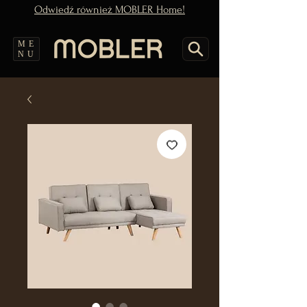
Odwiedź również MOBLER Home!
ME
NU