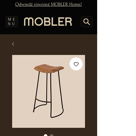
Odwiedź również MOBLER Home!
ME
NU