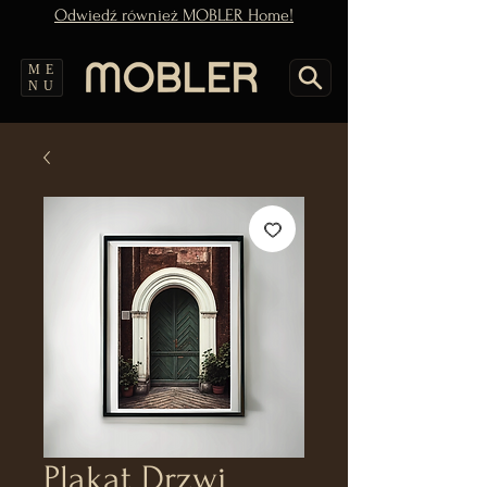
Odwiedź również MOBLER Home!
ME
NU
Plakat Drzwi