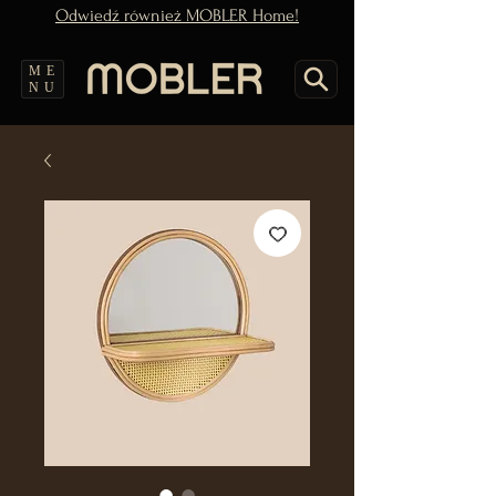
Odwiedź również MOBLER Home!
ME
NU