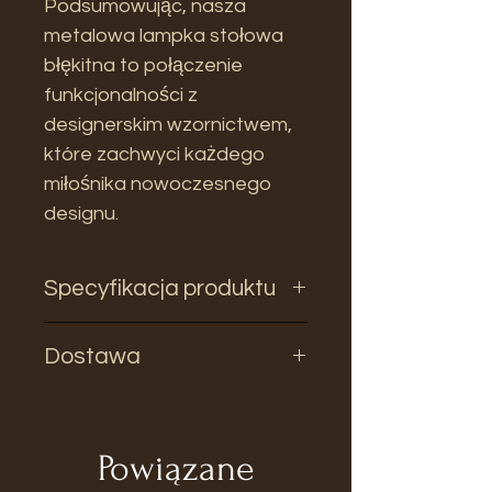
Podsumowując, nasza
metalowa lampka stołowa
błękitna to połączenie
funkcjonalności z
designerskim wzornictwem,
które zachwyci każdego
miłośnika nowoczesnego
designu.
Specyfikacja produktu
Wymiary:
Dostawa
Wysokość
56 cm
Czas oczekiwania na produkt 2-
4 tyg.
Powiązane
Średnica
29 cm