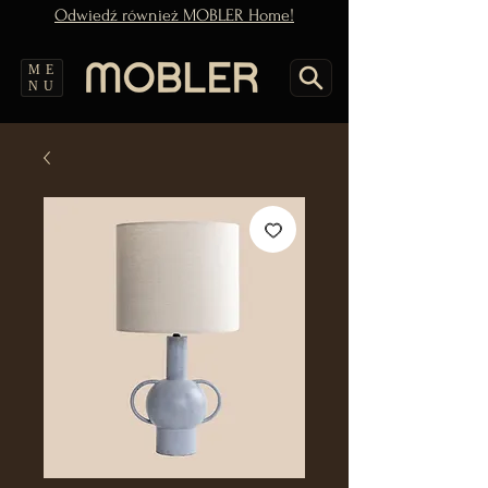
Odwiedź również MOBLER Home!
ME
NU