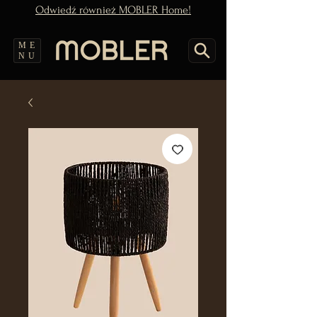
Odwiedź również MOBLER Home!
ME
NU