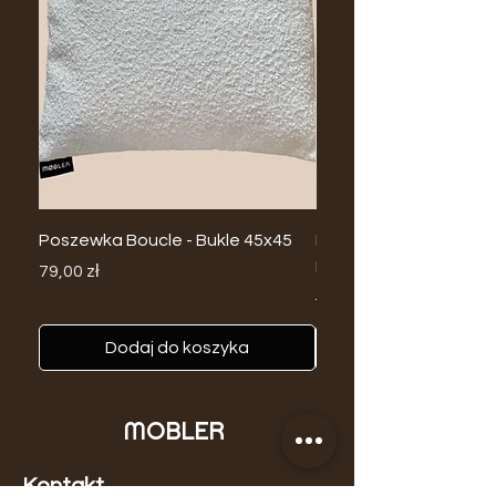
Poszewka Boucle - Bukle 45x45
Biały Wazon Ceramicz
Minimalistyczny
Cena
79,00 zł
Regularna cena
149,00 zł
Dodaj do koszyka
MOBLER
Kontakt