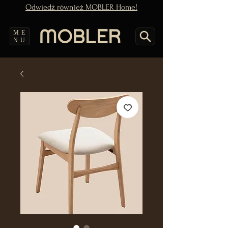
Odwiedź również MOBLER Home!
ME
NU