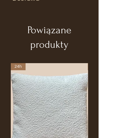
cm
Czas dostawy 2-4tyg
Szerokość
43 cm
Powiązane
Głębokość
48 cm
produkty
Wysokość
66,5
siedzenia
cm
24h
24h
Rattan / Stal