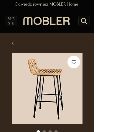
Odwiedź również MOBLER Home!
ME
NU