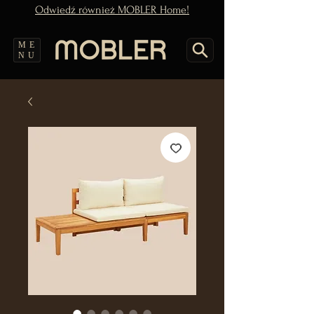
Odwiedź również MOBLER Home!
ME
NU