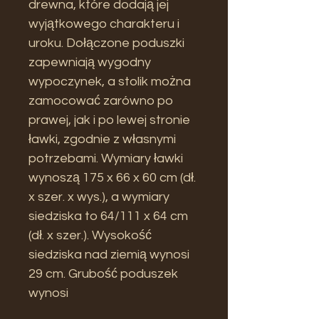
drewna, które dodają jej
wyjątkowego charakteru i
uroku. Dołączone poduszki
zapewniają wygodny
wypoczynek, a stolik można
zamocować zarówno po
prawej, jak i po lewej stronie
ławki, zgodnie z własnymi
potrzebami. Wymiary ławki
wynoszą 175 x 66 x 60 cm (dł.
x szer. x wys.), a wymiary
siedziska to 64/111 x 64 cm
(dł. x szer.). Wysokość
siedziska nad ziemią wynosi
29 cm. Grubość poduszek
wynosi