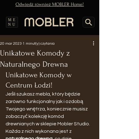
Odwiedź również MOBLER Home!
ME
NU
20 mar 2023
1 minut(y) czytania
Unikatowe Komody z
Naturalnego Drewna
Unikatowe Komody w 
Centrum Łodzi!
Jeśli szukasz mebla, który będzie 
zarówno funkcjonalny jak i ozdobą 
Twojego wnętrza, koniecznie musisz 
zobaczyć kolekcję komód 
drewnianych w sklepie Mobler Studio. 
Każda z nich wykonana jest z 
naturalnego drewna,
 co daje 