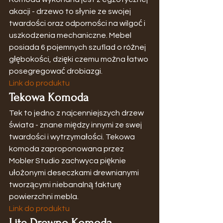
akacji - drzewo to słynie ze swojej 
twardości oraz odporności na wilgoć i 
uszkodzenia mechaniczne. Mebel 
posiada 6 pojemnych szuflad o różnej 
głębokości, dzięki czemu można łatwo 
posegregować drobiazgi.
Link do produktu
Tekowa Komoda
Tek to jedno z najcenniejszych drzew 
świata - znane między innymi ze swej 
twardości i wytrzymałości. Tekowa 
komoda zaproponowana przez 
Mobler Studio zachwyca pięknie 
ułożonymi deseczkami drewnianymi 
tworzącymi niebanalną fakturę 
powierzchni mebla.
Link do produktu
Lite Drewno Komoda