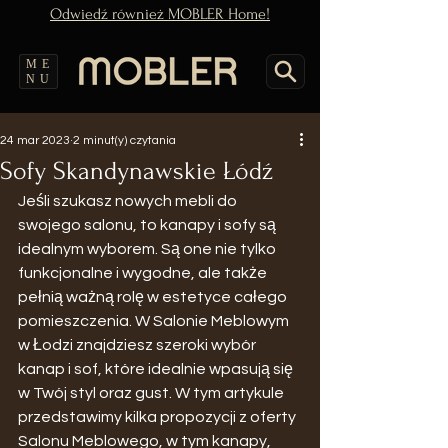
Odwiedź również MOBLER Home!
ME
NU
24 mar 2023
2 minut(y) czytania
Sofy Skandynawskie Łódź
Jeśli szukasz nowych mebli do 
swojego salonu, to kanapy i sofy są 
idealnym wyborem. Są one nie tylko 
funkcjonalne i wygodne, ale także 
pełnią ważną rolę w estetyce całego 
pomieszczenia. W Salonie Meblowym 
w Łodzi znajdziesz szeroki wybór 
kanap i sof, które idealnie wpasują się 
w Twój styl oraz gust. W tym artykule 
przedstawimy kilka propozycji z oferty 
Salonu Meblowego, w tym kanapy, 