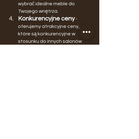
wybrać idealne meble do 
Twojego wnętrza.
Konkurencyjne ceny
 - 
oferujemy atrakcyjne ceny, 
które są konkurencyjne w 
stosunku do innych salonów 
meblowych w Łodzi.
Szybka realizacja 
zamówień
 - zamówione meble 
oraz dodatki aranżacyjne 
dostarczymy w krótkim czasie.