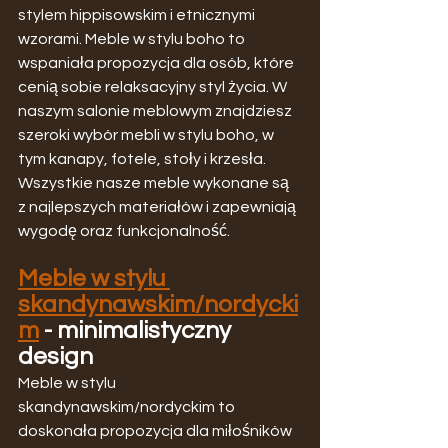
stylem hippisowskim i etnicznymi 
wzorami. Meble w stylu boho to 
wspaniała propozycja dla osób, które 
cenią sobie relaksacyjny styl życia. W 
naszym salonie meblowym znajdziesz 
szeroki wybór mebli w stylu boho, w 
tym kanapy, fotele, stoły i krzesła. 
Wszystkie nasze meble wykonane są 
z najlepszych materiałów i zapewniają 
wygodę oraz funkcjonalność.
Meble w stylu 
skandynawskim/nordycki
m
 - minimalistyczny 
design
Meble w stylu 
skandynawskim/nordyckim to 
doskonała propozycja dla miłośników 