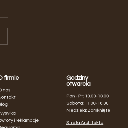
aj MOBLER Home – meble
dynawskie i nowoczesne w
ym miejscu
O firmie
Godziny
otwarcia
O nas
Pon - Pt: 10.00-18.00
Kontakt
​​Sobota: 11.00-16.00
Blog
Niedziela: Zamknięte
Wysyłka
Zwroty i reklamacje
Strefa Architekta
Regulamin