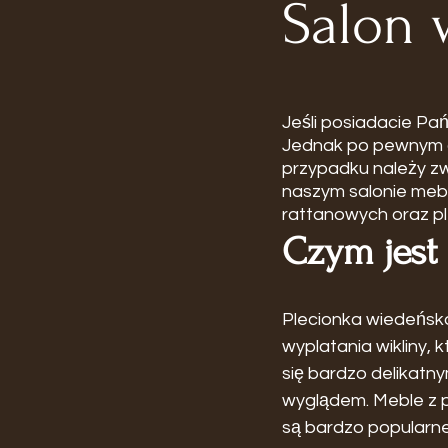
Salon 
Jeśli posiadacie Pań
Jednak po pewnym c
przypadku należy zw
naszym salonie mebl
rattanowych oraz pl
Czym jest
Plecionka wiedeńsk
wyplatania wikliny, 
się bardzo delikatn
wyglądem. Meble z p
są bardzo popularn