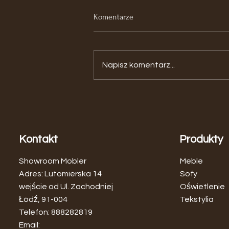
Komentarze
Napisz komentarz...
Zagłówek Rattanowy - Naturalna
Elegancja w Twojej Sypialni
Kontakt
Produkty
Showroom Mobler
Meble
Adres: Lutomierska 14
Sofy
wejście od Ul. Zachodniej
Oświetlenie
Łódź, 91-004
Tekstylia
Telefon: 888282819
Email: