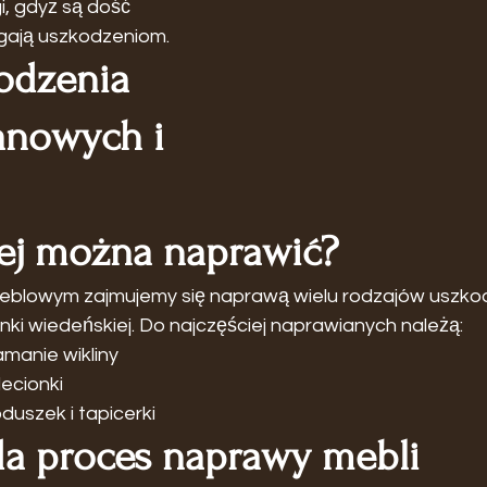
, gdyż są dość 
egają uszkodzeniom.
odzenia 
anowych i 
ej można naprawić?
eblowym zajmujemy się naprawą wielu rodzajów uszkod
nki wiedeńskiej. Do najczęściej naprawianych należą:
amanie wikliny
lecionki
uszek i tapicerki
da proces naprawy mebli 