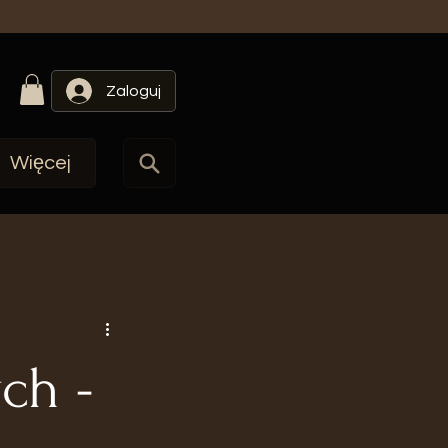
Zaloguj
Więcej
ch -