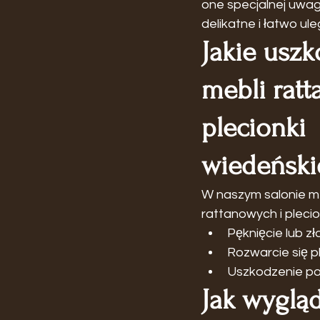
one specjalnej uwagi
delikatne i łatwo ul
Jakie uszk
mebli ratt
plecionki 
wiedeński
W naszym salonie m
rattanowych i plecio
Pęknięcie lub zł
Rozwarcie się p
Uszkodzenie pod
Jak wyglą