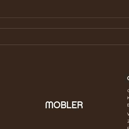
Które gatunki drewna
Pozn
egzotycznego są odporne na
skan
uszkodzenia?
jedn
MOBLER