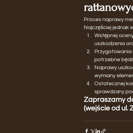
rattanowyc
Proces naprawy mebl
Najczęściej jednak
Wstępnej oceny 
uszkodzenia or
Przygotowania n
potrzebne będą 
Naprawy uszkod
wymiany element
Ostatecznej kon
sprawdzany pod
Zapraszamy do 
(wejście od ul.