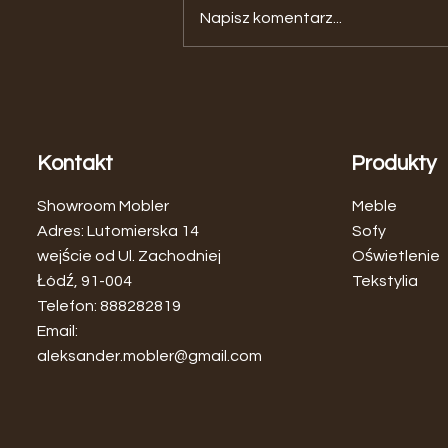
Napisz komentarz...
Zagłówek Rattanowy - Naturalna
Elegancja w Twojej Sypialni
Kontakt
Produkty
Showroom Mobler
Meble
Adres: Lutomierska 14
Sofy
wejście od Ul. Zachodniej
Oświetlenie
Łódź, 91-004
Tekstylia
Telefon: 888282819
Email:
aleksander.mobler@gmail.com