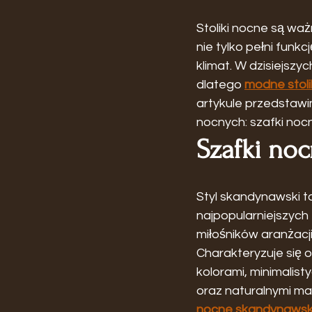
Stoliki nocne są wa
nie tylko pełni funk
klimat. W dzisiejsz
dlatego 
modne stoli
artykule przedstawi
nocnych: szafki noc
Szafki no
Styl skandynawski to
najpopularniejszych
miłośników aranżacji
Charakteryzuje się o
kolorami, minimalis
oraz naturalnymi mat
nocne skandynawsk