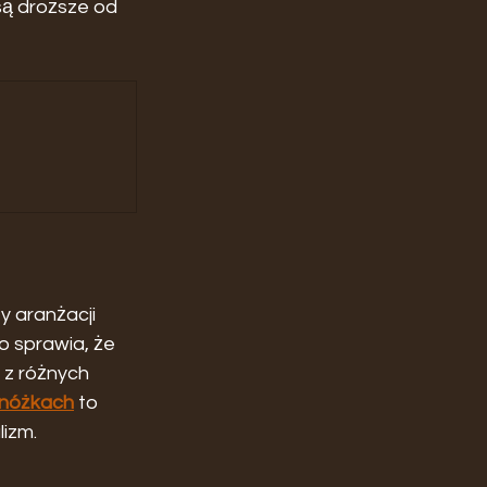
są droższe od 
y aranżacji 
o sprawia, że 
 z różnych 
 nóżkach
 to 
lizm.