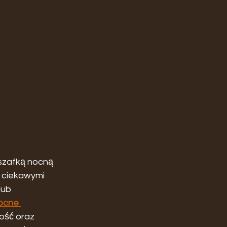
 szafką nocną 
 ciekawymi 
lub 
ocne 
ość oraz 