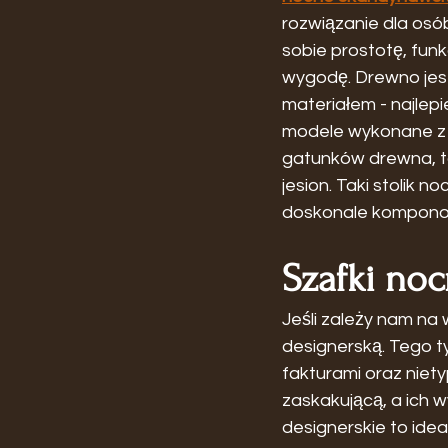
rozwiązanie dla osób
sobie prostotę, funk
wygodę. Drewno jest
materiałem - najlepi
modele wykonane z 
gatunków drewna, ta
jesion. Taki stolik n
doskonale komponowa
Szafki noc
Jeśli zależy nam na 
designerską. Tego t
fakturami oraz niet
zaskakującą, a ich 
designerskie to idea