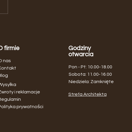
aj MOBLER Home – meble
dynawskie i nowoczesne w
ym miejscu
O firmie
Godziny
otwarcia
O nas
Pon - Pt: 10.00-18.00
Kontakt
​​Sobota: 11.00-16.00
Blog
Niedziela: Zamknięte
Wysyłka
Zwroty i reklamacje
Strefa Architekta
Regulamin
Polityka prywatności