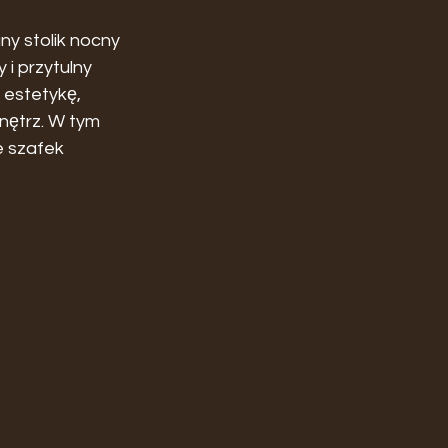
y stolik nocny 
i przytulny 
 estetykę, 
nętrz. W tym 
 szafek 