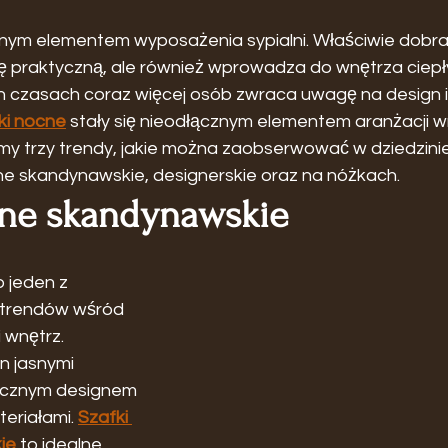
żnym elementem wyposażenia sypialni. Właściwie dobran
cję praktyczną, ale również wprowadza do wnętrza ciepły 
ych czasach coraz więcej osób zwraca uwagę na design i
ki nocne
 stały się nieodłącznym elementem aranżacji w
my trzy trendy, jakie można zaobserwować w dziedzinie
ne skandynawskie, designerskie oraz na nóżkach.
cne skandynawskie
 jeden z 
 trendów wśród 
 wnętrz. 
n jasnymi 
tycznym designem 
eriałami. 
Szafki 
ie
 to idealne 