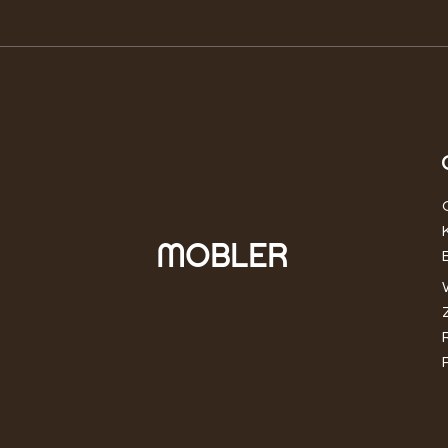
Które gatunki drewna
Pozn
egzotycznego są odporne na
skan
uszkodzenia?
jedn
MOBLER