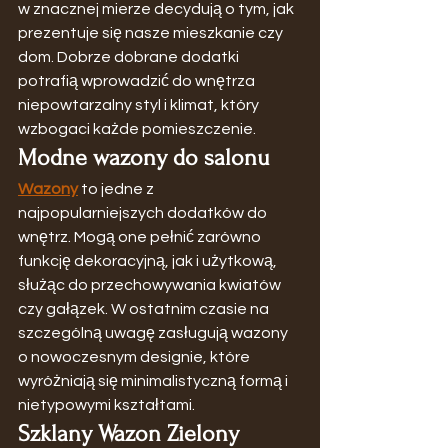
w znacznej mierze decydują o tym, jak 
prezentuje się nasze mieszkanie czy 
dom. Dobrze dobrane dodatki 
potrafią wprowadzić do wnętrza 
niepowtarzalny styl i klimat, który 
wzbogaci każde pomieszczenie.
Modne wazony do salonu
Wazony
 to jedne z 
najpopularniejszych dodatków do 
wnętrz. Mogą one pełnić zarówno 
funkcję dekoracyjną, jak i użytkową, 
służąc do przechowywania kwiatów 
czy gałązek. W ostatnim czasie na 
szczególną uwagę zasługują wazony 
o nowoczesnym designie, które 
wyróżniają się minimalistyczną formą i 
nietypowymi kształtami.
Szklany Wazon Zielony