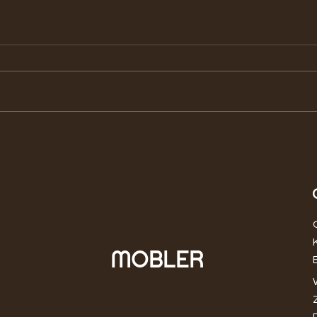
Które gatunki drewna
Pozn
egzotycznego są odporne na
skan
uszkodzenia?
jedn
MOBLER