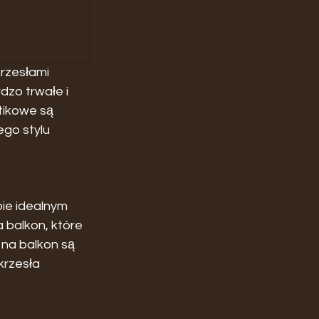
rzesłami 
rdzo trwałe i 
tikowe są 
go stylu 
bie idealnym 
 balkon, które 
na balkon są 
krzesła 