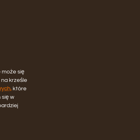
 może się 
na krześle 
wych,
 które 
się w 
bardziej 