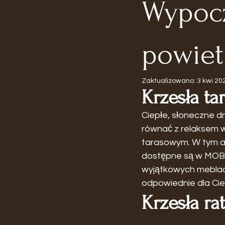
Wypoc
powiet
Zaktualizowano:
3 kwi 20
Krzesła t
Ciepłe, słoneczne d
równać z relaksem w
tarasowym. W tym a
dostępne są w MOBLE
wyjątkowych meblach 
odpowiednie dla Cieb
Krzesła r