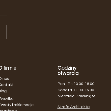
aj MOBLER Home – meble
dynawskie i nowoczesne w
ym miejscu
O firmie
Godziny
otwarcia
O nas
Pon - Pt: 10.00-18.00
Kontakt
​​Sobota: 11.00-16.00
Blog
Niedziela: Zamknięte
Wysyłka
Zwroty i reklamacje
Strefa Architekta