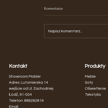
Komentarze
Napisz komentarz...
Zagłówek Rattanowy - Naturalna
Elegancja w Twojej Sypialni
Kontakt
Produkty
Showroom Mobler
Meble
Adres: Lutomierska 14
Sofy
wejście od Ul. Zachodniej
Oświetlenie
Łódź, 91-004
Tekstylia
Telefon: 888282819
Email: