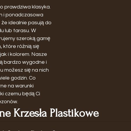
to prawdziwa klasyka. 
gn i ponadczasowa 
 że idealnie pasują do 
u lub tarasu. W 
rujemy szeroką gamę 
 które różnią się 
ak i kolorem. Nasze 
są bardzo wygodne i 
mu możesz się na nich 
iele godzin. Co 
rne na warunki 
ki czemu będą Ci 
sezonów.
e Krzesła Plastikowe 