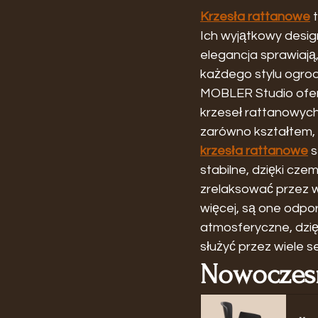
Krzesła rattanowe
 
Ich wyjątkowy desi
elegancja sprawiają,
każdego stylu ogrod
MOBLER Studio ofe
krzeseł rattanowych,
zarówno kształtem, j
krzesła rattanowe
 
stabilne, dzięki cze
zrelaksować przez w
więcej, są one odpo
atmosferyczne, dzię
służyć przez wiele 
Nowoczesn