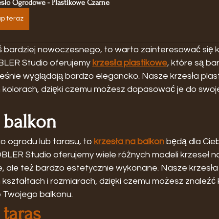
esło Ogrodowe - Plastikowe Czarne
p teraz
ś bardziej nowoczesnego, to warto zainteresować się k
BLER Studio oferujemy 
krzesła plastikowe
, które są ba
śnie wyglądają bardzo elegancko. Nasze krzesła plas
kolorach, dzięki czemu możesz dopasować je do swoje
 balkon
o ogrodu lub tarasu, to 
krzesła na balkon
 będą dla Cie
LER Studio oferujemy wiele różnych modeli krzeseł na
e, ale też bardzo estetycznie wykonane. Nasze krzesła 
kształtach i rozmiarach, dzięki czemu możesz znaleźć 
o Twojego balkonu.
 taras