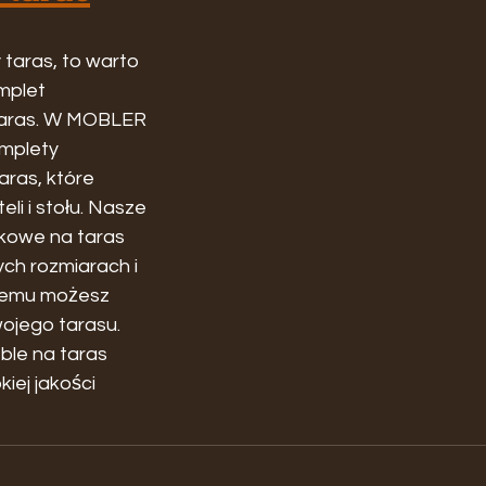
 taras, to warto 
plet 
aras. W MOBLER 
mplety 
ras, które 
teli i stołu. Nasze 
owe na taras 
ch rozmiarach i 
czemu możesz 
ojego tarasu. 
le na taras 
iej jakości 