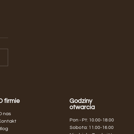
aj MOBLER Home – meble
dynawskie i nowoczesne w
ym miejscu
O firmie
Godziny
otwarcia
O nas
Pon - Pt: 10.00-18.00
Kontakt
​​Sobota: 11.00-16.00
Blog