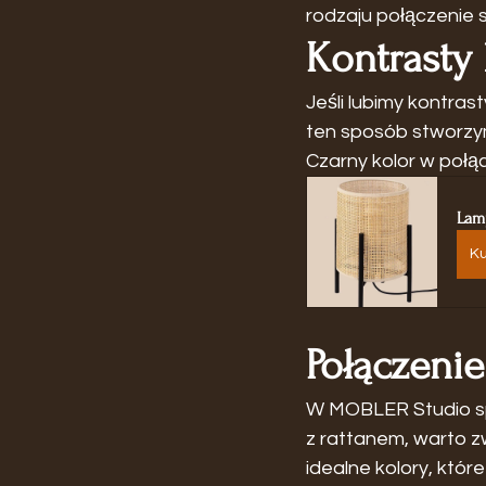
rodzaju połączenie s
Kontrasty
Jeśli lubimy kontra
ten sposób stworzym
Czarny kolor w połąc
Lam
Ku
Połączenie
W MOBLER Studio spe
z rattanem, warto zw
idealne kolory, któ