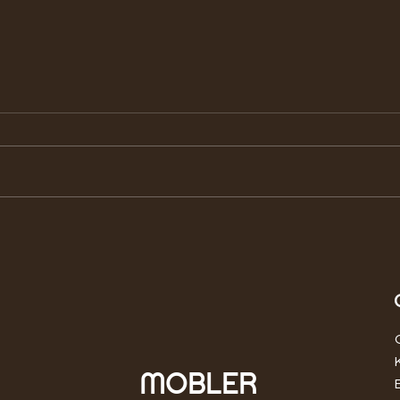
Które gatunki drewna
Pozn
egzotycznego są odporne na
skan
uszkodzenia?
jedn
MOBLER