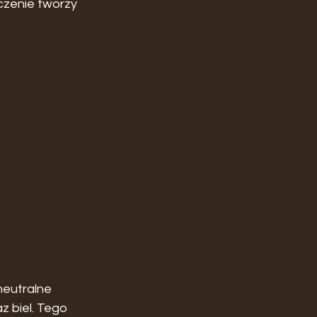
czenie tworzy 
neutralne 
 biel. Tego 