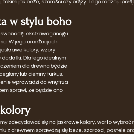
, takimi jak beże, szarości czy brązy. Tego rodzaju połą
ka w stylu boho
e swobodę, ekstrawagancję i 
ia. W jego aranżacjach 
 jaskrawe kolory, wzory 
e dodatki. Dlatego idealnym 
ączeniem dla drewna będzie 
eglany lub ciemny turkus. 
zenie wprowadzi do wnętrza 
azem sprawi, że będzie ono 
 kolory
cemy zdecydować się na jaskrawe kolory, warto wybrać 
iu z drewnem sprawdzą się beże, szarości, pastele oraz