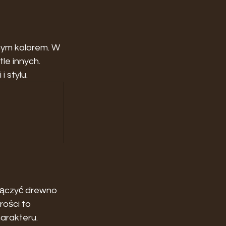
nym kolorem. W 
le innych. 
 stylu.
łączyć drewno 
rości to 
arakteru.