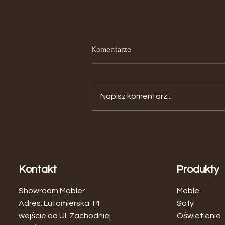
Komentarze
Napisz komentarz...
Zagłówek Rattanowy - Naturalna
Elegancja w Twojej Sypialni
Kontakt
Produkty
Showroom Mobler
Meble
Adres: Lutomierska 14
Sofy
wejście od Ul. Zachodniej
Oświetlenie