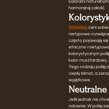
kolorami naturalnymi
harmonijną całość.
Kolorysty
Styl boho
 ceni sobi
nietypowe rozwiązan
często pojawiają się
etniczne i nietypow
kolorystycznym poł
kolor musztardowy, c
Tego rodzaju połąc
ciepły klimat, a zar
wyjątkowe.
Neutralne
Jeśli jednak nie ch
odcienie. W połączen